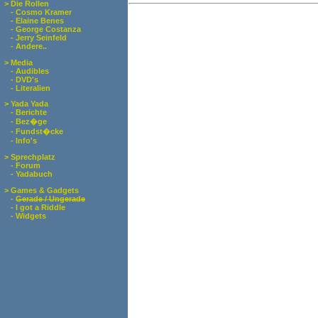
> Die Rollen
- Cosmo Kramer
- Elaine Benes
- George Costanza
- Jerry Seinfeld
- Andere..
> Media
- Audibles
- DVD's
- Literalien
> Yada Yada
- Berichte
- Bez�ge
- Fundst�cke
- Info's
> Sprechplatz
- Forum
- Yadabuch
> Games & Gadgets
-
Gerade / Ungerade
- I got a Riddle
- Widgets