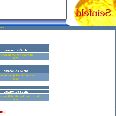
ets
amazon.de-Suche
Amazon wei� bestimmt
was
amazon.de-Suche
azon wei� bestimmt auch
was
amazon.de-Suche
n wei� bestimmt auch wieder
was
hat.