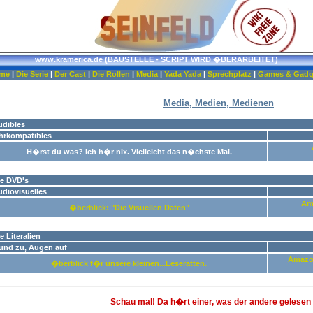
www.kramerica.de (BAUSTELLE - SCRIPT WIRD �BERARBEITET)
me
|
Die Serie
|
Der Cast
|
Die Rollen
|
Media
|
Yada Yada
|
Sprechplatz
|
Games & Gadg
Media, Medien, Medienen
udibles
hrkompatibles
H�rst du was? Ich h�r nix. Vielleicht das n�chste Mal.
ie DVD's
diovisuelles
Am
�berblick: "Die Visuellen Daten"
e Literalien
und zu, Augen auf
Amazo
�berblick f�r unsere kleinen...Leseratten.
Schau mal! Da h�rt einer, was der andere gelesen 