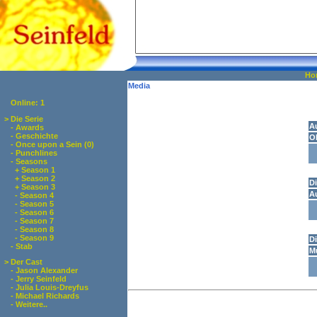
Ho
Media
Online: 1
> Die Serie
A
- Awards
-
Geschichte
O
-
Once upon a Sein (0)
- Punchlines
-
Seasons
+
Season 1
+
Season 2
D
+
Season 3
Au
-
Season 4
-
Season 5
-
Season 6
-
Season 7
-
Season 8
-
Season 9
Di
-
Stab
M
> Der Cast
- Jason Alexander
- Jerry Seinfeld
- Julia Louis-Dreyfus
- Michael Richards
- Weitere..